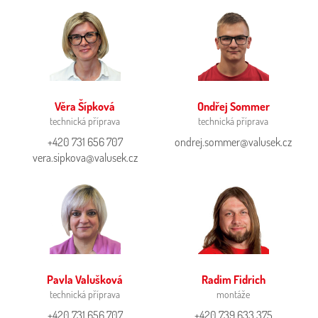
Věra Šípková
Ondřej Sommer
technická příprava
technická příprava
+420 731 656 707
ondrej.sommer@valusek.cz
vera.sipkova@valusek.cz
Pavla Valušková
Radim Fidrich
technická příprava
montáže
+420 731 656 707
+420 739 633 375