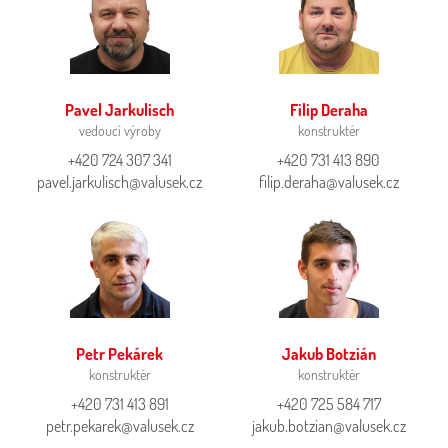
Pavel Jarkulisch
Filip Deraha
vedoucí výroby
konstruktér
+420 724 307 341‬
+420 731 413 890
pavel.jarkulisch@valusek.cz
filip.deraha@valusek.cz
Petr Pekárek
Jakub Botzián
konstruktér
konstruktér
+420 731 413 891
+420 725 584 717
petr.pekarek@valusek.cz
jakub.botzian@valusek.cz