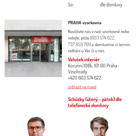
So:
dle domluvy
PRAHA vzorkovna
Navštivte nás v naší vzorkovně nebo
603 574 622
volejte, pište (
,
737 859 761
) a domluvíme si termín
setkání u Vás či u nás.
Valušek interiér
Korunní 108b, 101 00 Praha-
Vinohrady
+420 603 574 622
zobrazit na mapě
Schůzky (úterý - pátek) dle
telefonické domluvy