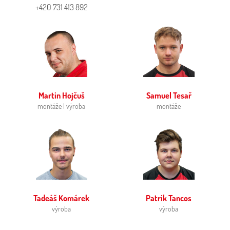
+420 731 413 892
Martin Hojčuš
Samuel Tesař
montáže | výroba
montáže
Tadeáš Komárek
Patrik Tancos
výroba
výroba