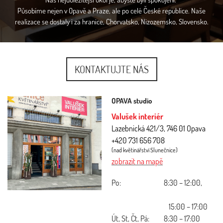
Působíme nejen v Opavě a Praze, ale po celé České republice. Naše
realizace se dostaly i za hranice, Chorvatsko, Nizozemsko, Slovensko.
KONTAKTUJTE NÁS
OPAVA studio
Valušek interiér
Lazebnická 421/3, 746 01 Opava
+420 731 656 708
(nad květinářství Slunečnice)
zobrazit na mapě
Po:
8:30 – 12:00,
15:00 – 17:00
Út, St, Čt, Pá:
8:30 – 17:00