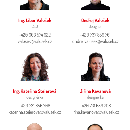
Ing. Libor Valušek
Ondřej Valušek
CEO
designér
+420 603 574 622
+420 737 859 761
valusek@valusek.cz
ondrej.valusek@valusek.cz
Ing. Kateřina Steierová
Jiřina Kavanová
designérka
designérka
+420 731 656 708
+420 731 656 708
katerina.steierova@valusek.cz
jirina.kavanova@valusek.cz