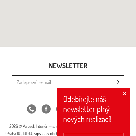
NEWSLETTER
Odebírejte náš
newsletter plný
nových realizací!
2026 © Valušek Interiér — s.r.o. se sídlem Korunní 2569/108B, Vinohrady
(Praha 10), 101 00, zapsána v obchodním rejstříku vedeném u Městského soudu