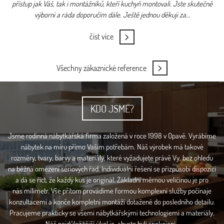
přístup jak Váš, tak i montážníků, kteří kuchyň montovali. Jste skutečně
výborní a ráda doporučím dále. Ještě jednou děkuji za…
číst více
Všechny zákaznické reference
KDO JSME?
Jsme rodinná nábytkářská firma založená v roce 1998 v Opavě. Vyrábíme
nábytek na míru přímo Vašim potřebám. Náš výrobek má takové
rozměry, tvary, barvy a materiály, které vyžadujete právě Vy, bez ohledu
na běžná omezení sériových řad. Individuální řešení se přizpůsobí dispozici
a dá se říct, že každý kus je originál. Základní měrnou veličinou je pro
nás milimetr. Vše přitom provádíme formou komplexní služby počínaje
konzultacemi a konče kompletní montáží dotažené do posledního detailu.
Pracujeme prakticky se všemi nábytkářskými technologiemi a materiály.
Náš nejdůležitější úkol je, abyste byli spokojeni.