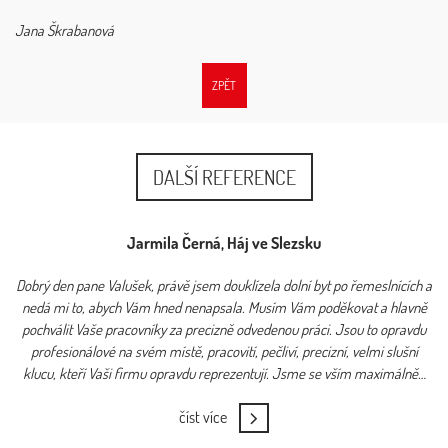
Jana Škrabanová
ZPĚT
DALŠÍ REFERENCE
Jarmila Černá, Háj ve Slezsku
Dobrý den pane Valušek, právě jsem douklízela dolní byt po řemeslnících a
nedá mi to, abych Vám hned nenapsala. Musím Vám poděkovat a hlavně
pochválit Vaše pracovníky za precizně odvedenou práci. Jsou to opravdu
profesionálové na svém místě, pracovití, pečliví, precizní, velmi slušní
klucu, kteří Vaši firmu opravdu reprezentují. Jsme se vším maximálně…
číst více